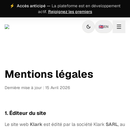
⚡
Accès anticipé
—
La plateforme est en développement
actif.
Rejoignez les premiers
🇬🇧
EN
Mentions légales
Dernière mise à jour : 15 Avril 2026
1. Éditeur du site
Le site web
Klark
est édité par la société Klark
SARL
, au