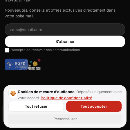
NEWSLETTER
Nouveautés, conseils et offres exclusives directement dans
votre boîte mail.
S'abonner
J'accepte de recevoir ces communications.
Cookies de mesure d'audience.
Déposés uniquement avec
🍪
votre accord.
Politique de confidentialité
©
2026
Klark.
Tous droits réservés.
·
Dernière mise à jour :
juin 2026
À propos
Contact
Confidentialité
Mentions légales
CGU / CGV
Tout refuser
Tout accepter
Voir Klark en action
Gérer les cookies
Testez Klark gratuitement, sans engagement.
Essayer gratuitement
Personnaliser